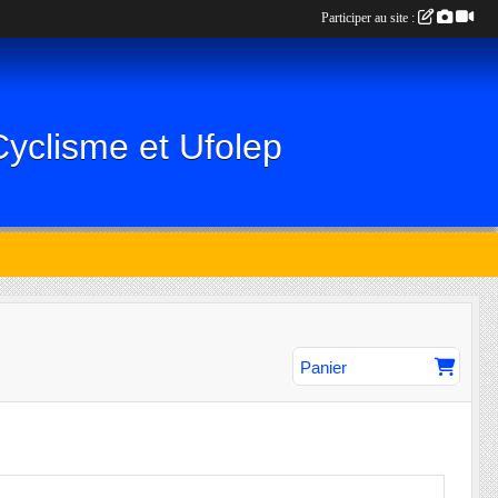
Participer au site :
Cyclisme et Ufolep
Panier