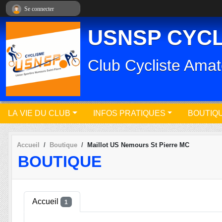
Panneau de gestion des cookies
Se connecter
USNSP CYC
Club Cycliste Amat
LA VIE DU CLUB
INFOS PRATIQUES
BOUTIQ
Accueil
Boutique
Maillot US Nemours St Pierre MC
BOUTIQUE
Accueil
1